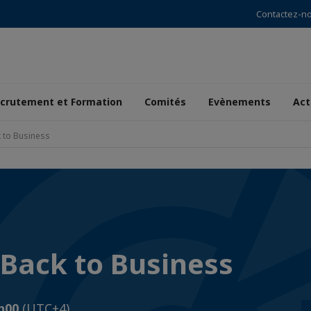
Contactez-n
crutement et Formation
Comités
Evènements
Act
 to Business
 Back to Business
1h00
(UTC+4)