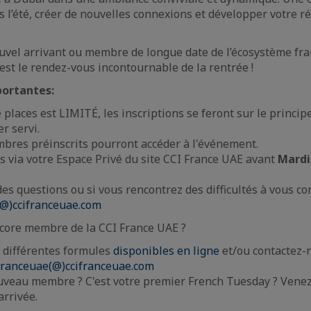
 l’été, créer de nouvelles connexions et développer votre r
vel arrivant ou membre de longue date de l’écosystème fra
est le rendez-vous incontournable de la rentrée !
ortantes:
places est LIMITÉ, les inscriptions se feront sur le princi
r servi.
bres préinscrits pourront accéder à l'événement.
s via votre Espace Privé du site CCI France UAE avant
Mardi
des questions ou si vous rencontrez des difficultés à vous co
(@)ccifranceuae.com
ncore membre de la CCI France UAE ?
 différentes formules
disponibles en ligne
et/ou contactez-n
franceuae(@)ccifranceuae.com
uveau membre ? C'est votre premier French Tuesday ? Vene
arrivée.