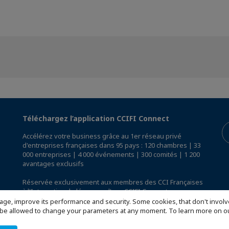
Téléchargez l’application CCIFI Connect
Accélérez votre business grâce au 1er réseau privé
d'entreprises françaises dans 95 pays : 120 chambres | 33
000 entreprises | 4 000 événements | 300 comités | 1 200
avantages exclusifs
Réservée exclusivement aux membres des CCI Françaises
à l'International,
découvrez l'app CCIFI Connect
.
age, improve its performance and security. Some cookies, that don't involv
ill be allowed to change your parameters at any moment. To learn more on