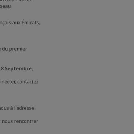
éseau
nçais aux Émirats,
pe du premier
 8 Septembre
,
nnecter, contactez
ous à l'adresse
z nous rencontrer