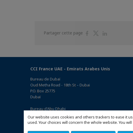
Partager
Partager
Partager
Partager cette page
sur
sur
sur
Facebook
Twitter
Linkedin
CCI France UAE - Emirats Arabes Unis
Bureau de Dubaï
Oud Metha Road - 18th St – Dubai
P.O. Box 25775
Dubaï
Bureau d'Abu Dhabi
Office 05, 0 Floor, Building# 14, Hamad Suhail Al Khaily Est.,
Our website uses cookies and others trackers to ease it us
junction of 12 Al Keebal St. and Al Meena St.
used. Your choices will concern the whole website. You w
Abu Dhabi P.O. Box 73390
(Accéder au plan)