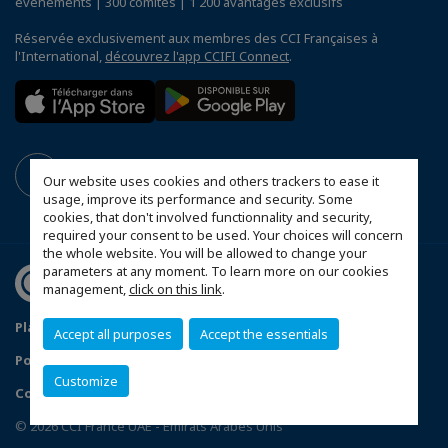
événements | 300 comités | 1 200 avantages exclusifs
Réservée exclusivement aux membres des CCI Françaises à
l'International,
découvrez l'app CCIFI Connect
.
Our website uses cookies and others trackers to ease it
usage, improve its performance and security. Some
cookies, that don't involved functionnality and security,
required your consent to be used. Your choices will concern
the whole website. You will be allowed to change your
parameters at any moment. To learn more on our cookies
management,
click on this link
.
Plan du site
Mentions légales
Accept all purposes
Accept the essentials
Politique de confidentialité
FAQ
Customize
Configurer vos préférences cookies
© 2026 CCI France UAE - Emirats Arabes Unis