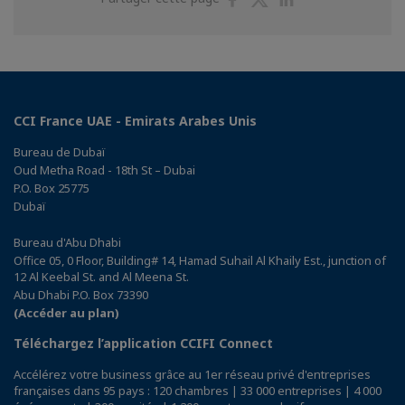
sur
sur
sur
Facebook
Twitter
Linkedin
CCI France UAE - Emirats Arabes Unis
Bureau de Dubaï
Oud Metha Road - 18th St – Dubai
P.O. Box 25775
Dubaï
Bureau d'Abu Dhabi
Office 05, 0 Floor, Building# 14, Hamad Suhail Al Khaily Est., junction of
12 Al Keebal St. and Al Meena St.
Abu Dhabi P.O. Box 73390
(Accéder au plan)
Téléchargez l’application CCIFI Connect
Accélérez votre business grâce au 1er réseau privé d'entreprises
françaises dans 95 pays : 120 chambres | 33 000 entreprises | 4 000