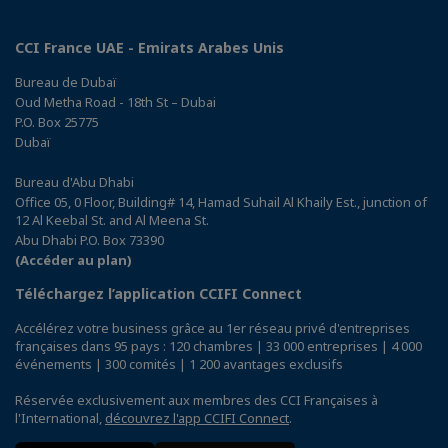
CCI France UAE - Emirats Arabes Unis
Bureau de Dubaï
Oud Metha Road - 18th St – Dubai
P.O. Box 25775
Dubaï
Bureau d'Abu Dhabi
Office 05, 0 Floor, Building# 14, Hamad Suhail Al Khaily Est., junction of
12 Al Keebal St. and Al Meena St.
Abu Dhabi P.O. Box 73390
(Accéder au plan)
Téléchargez l’application CCIFI Connect
Accélérez votre business grâce au 1er réseau privé d'entreprises
françaises dans 95 pays : 120 chambres | 33 000 entreprises | 4 000
événements | 300 comités | 1 200 avantages exclusifs
Réservée exclusivement aux membres des CCI Françaises à
l'International,
découvrez l'app CCIFI Connect
.