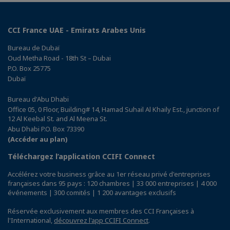
CCI France UAE - Emirats Arabes Unis
Bureau de Dubaï
Oud Metha Road - 18th St – Dubai
P.O. Box 25775
Dubaï
Bureau d'Abu Dhabi
Office 05, 0 Floor, Building# 14, Hamad Suhail Al Khaily Est., junction of
12 Al Keebal St. and Al Meena St.
Abu Dhabi P.O. Box 73390
(Accéder au plan)
Téléchargez l’application CCIFI Connect
Accélérez votre business grâce au 1er réseau privé d'entreprises
françaises dans 95 pays : 120 chambres | 33 000 entreprises | 4 000
événements | 300 comités | 1 200 avantages exclusifs
Réservée exclusivement aux membres des CCI Françaises à
l'International,
découvrez l'app CCIFI Connect
.