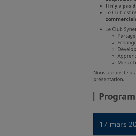
Il n'y a pas
Le Club est
r
commercial
Le Club Syner
Partage
Echanger
Dévelop
Apprend
Mieux t
Nous aurons le pla
présentation.
Progra
17 mars 2