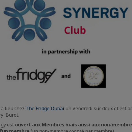
 a lieu chez
The Fridge Dubai
un Vendredi sur deux et est a
ry Burot.
rgy est
ouvert aux Membres mais aussi aux non-membre
d'un membre
(un non-membre coopté par membre).