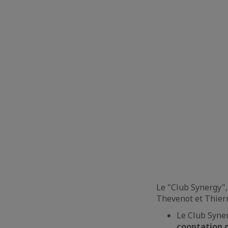
Le "Club Synergy",
Thevenot et Thier
Le Club Syne
cooptation 