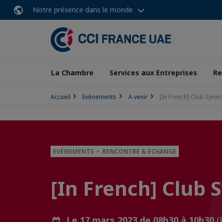
Notre présence dans le monde
La Chambre
Services aux Entreprises
Re
Accueil
Evènements
A venir
[In French] Club Syne
EVÈNEMENTS • RENCONTRE & ECHANGE
[In French] Club
Le 17 mars 2023 de 08h30 à 10h30
(