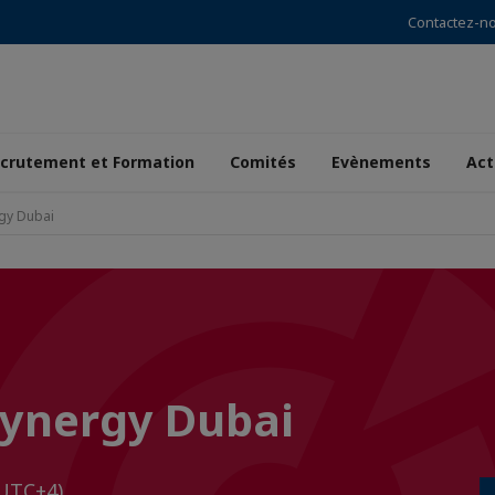
Contactez-n
crutement et Formation
Comités
Evènements
Act
rgy Dubai
 Synergy Dubai
UTC+4)