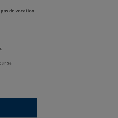
a
pas de vocation
r,
our sa