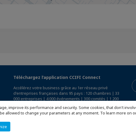
Téléchargez l’application CCIFI Connect
Accélérez votre business grâce au 1er réseau privé
d'entreprises françaises dans 95 pays : 120 chambres | 33
000 entreprises | 4 000 événements | 300 comités | 1 200
avantages exclusifs
age, improve its performance and security. Some cookies, that don't involv
ill be allowed to change your parameters at any moment. To learn more on
Réservée exclusivement aux membres des CCI Françaises
à l'International,
découvrez l'app CCIFI Connect
.
mize