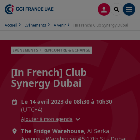
CONNEXION
RECHERCH
Men
Accueil
Evènements
A venir
[In French] Club Synergy Dubai
EVÈNEMENTS • RENCONTRE & ECHANGE
[In French] Club
Synergy Dubai
Le 14 avril 2023 de 08h30 à 10h30
(UTC+4)
Ajouter à mon agenda
The Fridge Warehouse,
Al Serkal
Avenue - Warehouse #5 17th St - Dubai