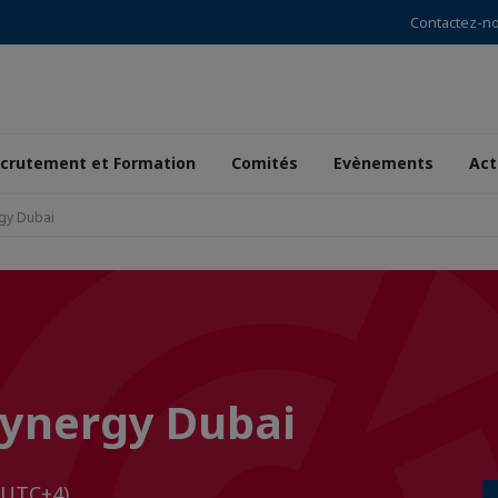
Contactez-n
crutement et Formation
Comités
Evènements
Act
rgy Dubai
 Synergy Dubai
(UTC+4)