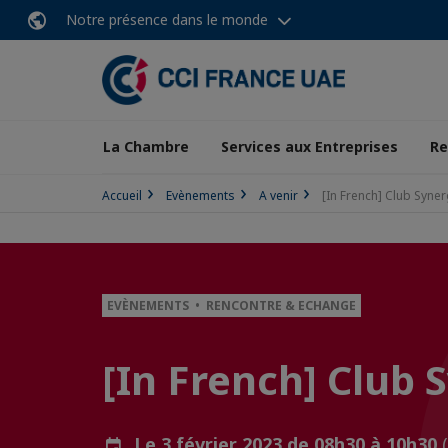
Notre présence dans le monde
La Chambre
Services aux Entreprises
Re
Accueil
Evènements
A venir
[In French] Club Syne
EVÈNEMENTS • RENCONTRE & ECHANGE
[In French] Club
Le 3 février 2023 de 08h30 à 10h30