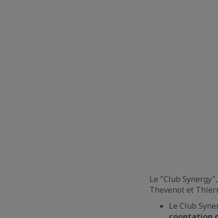
Le "Club Synergy",
Thevenot et Thier
Le Club Syne
cooptation 