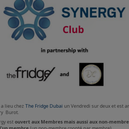
 a lieu chez
The Fridge Dubai
un Vendredi sur deux et est a
ry Burot.
rgy est
ouvert aux Membres mais aussi aux non-membre
d'un membre
(un non-membre coopté par membre).