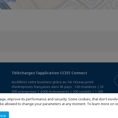
Téléchargez l’application CCIFI Connect
Accélérez votre business grâce au 1er réseau privé
d'entreprises françaises dans 95 pays : 120 chambres | 33
000 entreprises | 4 000 événements | 300 comités | 1 200
avantages exclusifs
age, improve its performance and security. Some cookies, that don't involv
ill be allowed to change your parameters at any moment. To learn more on
Réservée exclusivement aux membres des CCI Françaises
à l'International,
découvrez l'app CCIFI Connect
.
mize