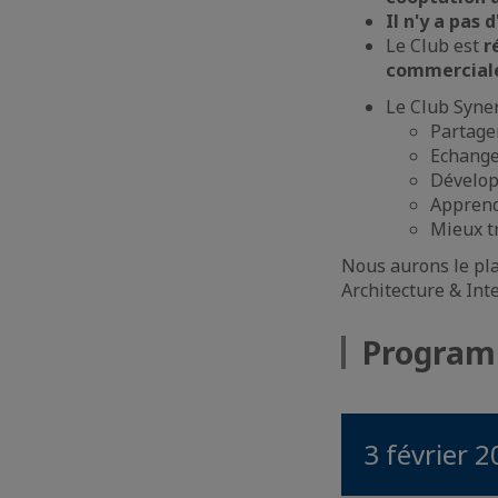
Il n'y a pas
Le Club est
r
commercial
Le Club Syner
Partage
Echanger
Dévelop
Apprend
Mieux t
Nous aurons le pla
Architecture & Int
Progra
3 février 