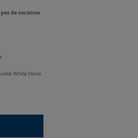
a
pas de vocation
r,
ociété White Stone