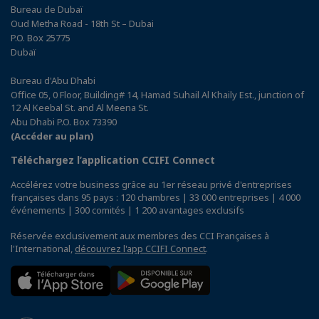
Bureau de Dubaï
Oud Metha Road - 18th St – Dubai
P.O. Box 25775
Dubaï
Bureau d'Abu Dhabi
Office 05, 0 Floor, Building# 14, Hamad Suhail Al Khaily Est., junction of
12 Al Keebal St. and Al Meena St.
Abu Dhabi P.O. Box 73390
(Accéder au plan)
Téléchargez l’application CCIFI Connect
Accélérez votre business grâce au 1er réseau privé d'entreprises
françaises dans 95 pays : 120 chambres | 33 000 entreprises | 4 000
événements | 300 comités | 1 200 avantages exclusifs
Réservée exclusivement aux membres des CCI Françaises à
l'International,
découvrez l'app CCIFI Connect
.