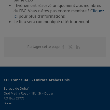
par le CEO
¨Evénement réservé uniquement aux membres
du FBC. Vous n'êtes pas encore membre ? C
liquez
ici
pour plus d'informations.
Le lieu sera communiqué ultérieurement
Partager
Partager
Partager
Partager cette page
sur
sur
sur
Facebook
Twitter
Linkedin
CCI France UAE - Emirats Arabes Unis
Bureau de Dubaï
Oud Metha Road - 18th St – Dubai
P.O. Box 25775
Dubaï