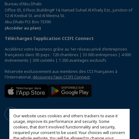
Bureau d'Abu Dhabi
Office 05, 0 Floor, Building# 14, Hamad Suhail Al Khaily Est., junction of
12 Al Keebal St. and Al Meena St.
Abu Dhabi P.O. Box 73390
(Accéder au plan)
Téléchargez l’application CCIFI Connect
Accélérez votre business grâce au 1er réseau privé d'entreprises
françaises dans 95 pays : 120 chambres | 33 000 entreprises | 4 000
événements | 300 comités | 1 200 avantages exclusifs
Réservée exclusivement aux membres des CCI Françaises à
l'International,
découvrez l'app CCIFI Connect
.
Our website uses cookies and others trackers to ease it
usage, improve its performance and security. Some
cookies, that don't involved functionnality and security,
required your consent to be used. Your choices will concern
the whole website. You will be allowed to change your