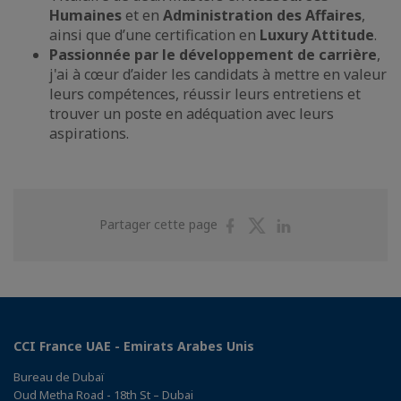
Humaines
et en
Administration des Affaires
,
ainsi que d’une certification en
Luxury Attitude
.
Passionnée par le développement de carrière
,
j'ai à cœur d’aider les candidats à mettre en valeur
leurs compétences, réussir leurs entretiens et
trouver un poste en adéquation avec leurs
aspirations.
Partager
Partager
Partager
Partager cette page
sur
sur
sur
Facebook
Twitter
Linkedin
CCI France UAE - Emirats Arabes Unis
Bureau de Dubaï
Oud Metha Road - 18th St – Dubai