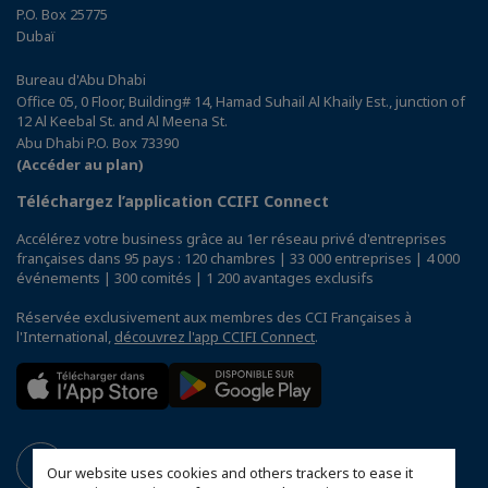
P.O. Box 25775
Dubaï
Bureau d'Abu Dhabi
Office 05, 0 Floor, Building# 14, Hamad Suhail Al Khaily Est., junction of
12 Al Keebal St. and Al Meena St.
Abu Dhabi P.O. Box 73390
(Accéder au plan)
Téléchargez l’application CCIFI Connect
Accélérez votre business grâce au 1er réseau privé d'entreprises
françaises dans 95 pays : 120 chambres | 33 000 entreprises | 4 000
événements | 300 comités | 1 200 avantages exclusifs
Réservée exclusivement aux membres des CCI Françaises à
l'International,
découvrez l'app CCIFI Connect
.
Our website uses cookies and others trackers to ease it