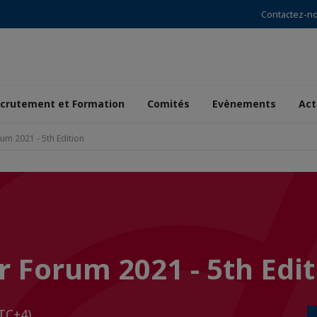
Contactez-n
crutement et Formation
Comités
Evènements
Act
m 2021 - 5th Edition
 Forum 2021 - 5th Edit
TC+4)