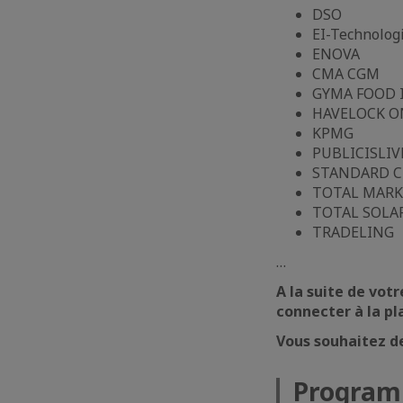
DSO
EI-Technolog
ENOVA
CMA CGM
GYMA FOOD 
HAVELOCK O
KPMG
PUBLICISLIV
STANDARD C
TOTAL MARK
TOTAL SOLA
TRADELING
…
A la suite de vot
connecter à la pl
Vous souhaitez d
Progra