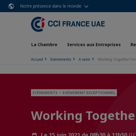
Notre présence dans le monde
La Chambre
Services aux Entreprises
Re
Accueil
Evènements
A venir
Working Together Foru
EVÈNEMENTS • EVÈNEMENT EXCEPTIONNEL
Working Together
Le 15 juin 2021 de 08h30 à 11h50
(U