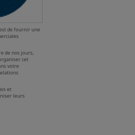
 est de fournir une
merciales
re de nos jours,
organiser cet
ans votre
elations
is et
niser leurs