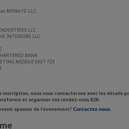
ies MENA FZ-LLC
INDUSTRIES LLC
NE INTERIORS LLC
E
HARTERED BANK
ETING MIDDLE EAST FZE
R
re inscription, nous vous contacterons avec les détails p
ateforme et organiser vos rendez-vous B2B.
evenir sponsor de l'evenement?
Contactez-nous
.
mme