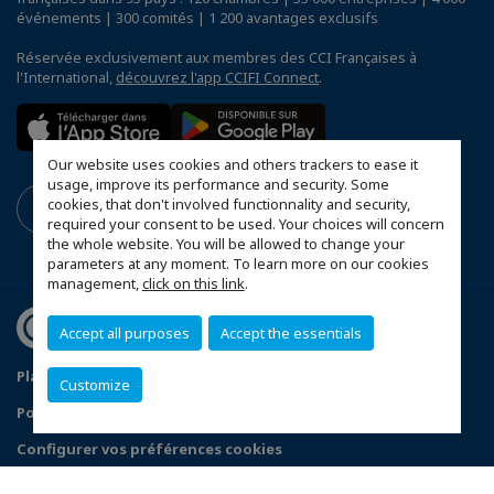
événements | 300 comités | 1 200 avantages exclusifs
Réservée exclusivement aux membres des CCI Françaises à
l'International,
découvrez l'app CCIFI Connect
.
Our website uses cookies and others trackers to ease it
usage, improve its performance and security. Some
cookies, that don't involved functionnality and security,
required your consent to be used. Your choices will concern
the whole website. You will be allowed to change your
parameters at any moment. To learn more on our cookies
management,
click on this link
.
Accept all purposes
Accept the essentials
Plan du site
Mentions légales
Customize
Politique de confidentialité
FAQ
Configurer vos préférences cookies
© 2026 CCI France UAE - Emirats Arabes Unis