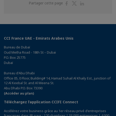
Partager
Partager
Partager
Partager cette page
sur
sur
sur
Facebook
Twitter
Linkedin
CCI France UAE - Emirats Arabes Unis
Bureau de Dubaï
Oud Metha Road - 18th St – Dubai
P.O. Box 25775
Dubaï
Bureau d'Abu Dhabi
Office 05, 0 Floor, Building# 14, Hamad Suhail Al Khaily Est., junction of
12 Al Keebal St. and Al Meena St.
Abu Dhabi P.O. Box 73390
(Accéder au plan)
Téléchargez l’application CCIFI Connect
Accélérez votre business grâce au 1er réseau privé d'entreprises
françaises dans 95 pays : 120 chambres | 33 000 entreprises | 4 000