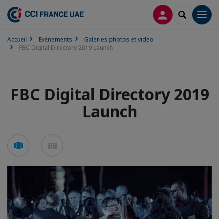
CONNEXION
RECHERCH
Men
Accueil
Evènements
Galeries photos et vidéo
FBC Digital Directory 2019 Launch
FBC Digital Directory 2019
Launch
Voir
Voir
en
en
mode
mode
carousel
mosaïque