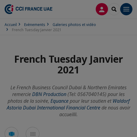
CONNEXION
RECHERCH
Men
Accueil
Evènements
Galeries photos et vidéo
French Tuesday Janvier 2021
French Tuesday Janvier
2021
Le French Business Council Dubai & Northern Emirates
remercie
DBN Production
(Tel: 0567040145) pour les
photos de la soirée,
Equance
pour leur soutien et
Waldorf
Astoria Dubai International Financial Centre
de nous avoir
accueilli.
Voir
Voir
en
en