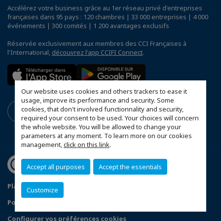
Accélérez votre business grâce au 1er réseau privé d'entreprises
françaises dans 95 pays : 120 chambres | 33 000 entreprises | 4 000
événements | 300 comités | 1 200 avantages exclusifs
Réservée exclusivement aux membres des CCI Françaises à
l'International,
découvrez l'app CCIFI Connect
.
Our website uses cookies and others trackers to ease it
usage, improve its performance and security. Some
cookies, that don't involved functionnality and security,
required your consent to be used. Your choices will concern
the whole website. You will be allowed to change your
parameters at any moment. To learn more on our cookies
management,
click on this link
.
Accept all purposes
Accept the essentials
Plan du site
Mentions légales
Customize
Politique de confidentialité
FAQ
Configurer vos préférences cookies