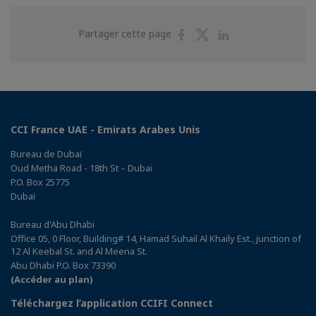
Partager
Partager
Partager
Partager cette page
sur
sur
sur
Facebook
Twitter
Linkedin
CCI France UAE - Emirats Arabes Unis
Bureau de Dubaï
Oud Metha Road - 18th St – Dubai
P.O. Box 25775
Dubaï
Bureau d'Abu Dhabi
Office 05, 0 Floor, Building# 14, Hamad Suhail Al Khaily Est., junction of
12 Al Keebal St. and Al Meena St.
Abu Dhabi P.O. Box 73390
(Accéder au plan)
Téléchargez l’application CCIFI Connect