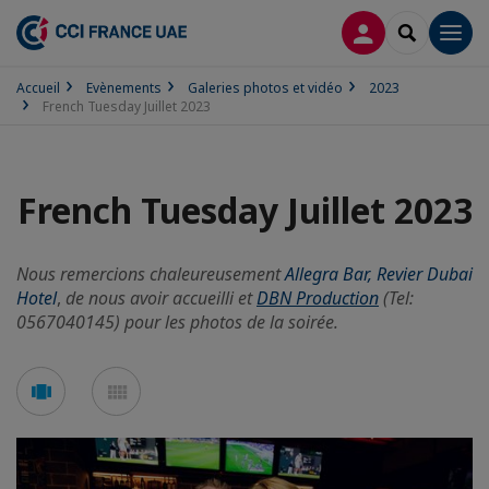
CONNEXION
RECHERCH
Men
Accueil
Evènements
Galeries photos et vidéo
2023
French Tuesday Juillet 2023
French Tuesday Juillet 2023
Nous remercions chaleureusement
Allegra Bar, Revier Dubai
Hotel
,
de nous avoir accueilli et
DBN Production
(Tel:
0567040145) pour les photos de la soirée.
Voir
Voir
en
en
mode
mode
carousel
mosaïque