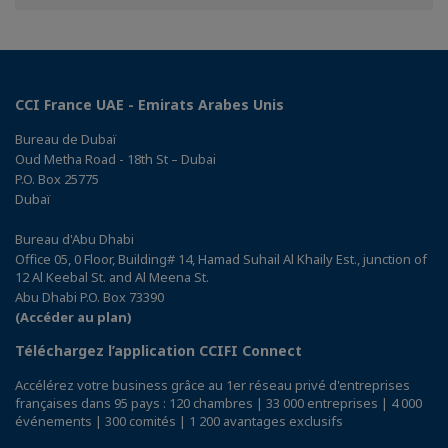
Facebook
Twitter
Linkedin
CCI France UAE - Emirats Arabes Unis
Bureau de Dubaï
Oud Metha Road - 18th St – Dubai
P.O. Box 25775
Dubaï
Bureau d'Abu Dhabi
Office 05, 0 Floor, Building# 14, Hamad Suhail Al Khaily Est., junction of
12 Al Keebal St. and Al Meena St.
Abu Dhabi P.O. Box 73390
(Accéder au plan)
Téléchargez l’application CCIFI Connect
Accélérez votre business grâce au 1er réseau privé d'entreprises
françaises dans 95 pays : 120 chambres | 33 000 entreprises | 4 000
événements | 300 comités | 1 200 avantages exclusifs