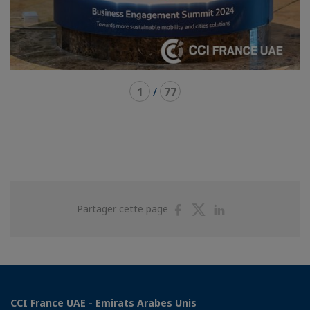
1
/
77
Partager
Partager
Partager
Partager cette page
sur
sur
sur
Facebook
Twitter
Linkedin
CCI France UAE - Emirats Arabes Unis