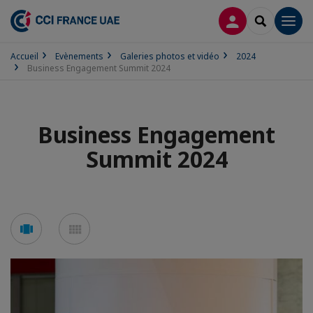
CONNEXION
RECHERCH
Men
Accueil
Evènements
Galeries photos et vidéo
2024
Business Engagement Summit 2024
Business Engagement
Summit 2024
Voir
Voir
en
en
mode
mode
carousel
mosaïque