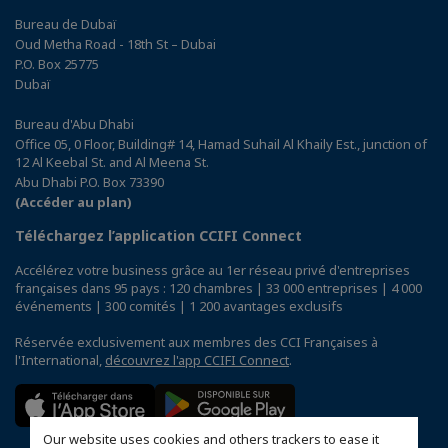
Bureau de Dubaï
Oud Metha Road - 18th St – Dubai
P.O. Box 25775
Dubaï
Bureau d'Abu Dhabi
Office 05, 0 Floor, Building# 14, Hamad Suhail Al Khaily Est., junction of
12 Al Keebal St. and Al Meena St.
Abu Dhabi P.O. Box 73390
(Accéder au plan)
Téléchargez l’application CCIFI Connect
Accélérez votre business grâce au 1er réseau privé d'entreprises
françaises dans 95 pays : 120 chambres | 33 000 entreprises | 4 000
événements | 300 comités | 1 200 avantages exclusifs
Réservée exclusivement aux membres des CCI Françaises à
l'International,
découvrez l'app CCIFI Connect
.
Our website uses cookies and others trackers to ease it