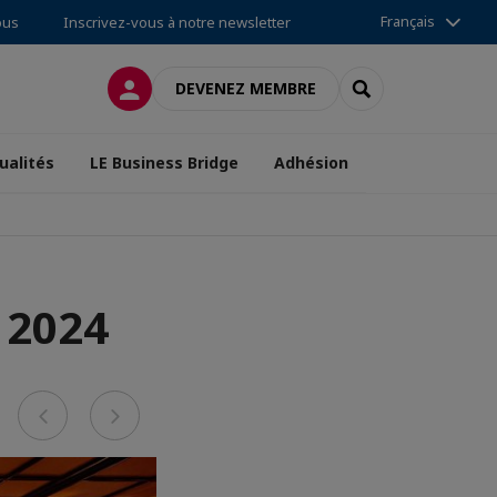
Français
ous
Inscrivez-vous à notre newsletter
CONNEXION
RECHERCHER
DEVENEZ MEMBRE
ualités
LE Business Bridge
Adhésion
 2024
Previous
Next