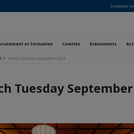
Contactez-n
crutement et Formation
Comités
Evènements
Act
4
French Tuesday September 2024
ch Tuesday September
r
de
aïque