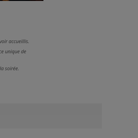
oir accueillis.
nce unique de
a soirée.