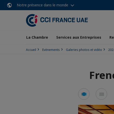
Notre présence dans le monde
La Chambre
Services aux Entreprises
Re
Accueil
Evènements
Galeries photos et vidéo
202
Fren
Voir
Voi
en
en
mode
mo
carousel
mos