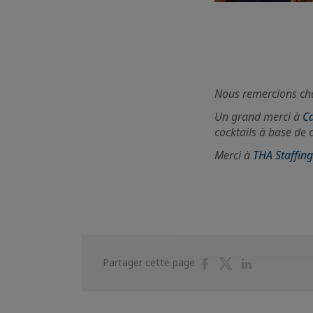
Nous remercions ch
Un grand merci à
Ca
cocktails à base de c
Merci à
THA Staffin
Partager
Partager
Partager
Partager cette page
sur
sur
sur
Facebook
Twitter
Linkedin