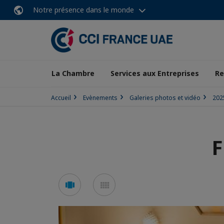
Notre présence dans le monde
La Chambre
Services aux Entreprises
Re
Accueil
Evènements
Galeries photos et vidéo
202
F
Voir
Voir
en
en
mode
mode
carousel
mosaïque