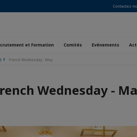
Contactez-n
crutement et Formation
Comités
Evènements
Act
5
French Wednesday - May
rench Wednesday - M