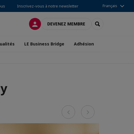
Français
ous
Inscrivez-vous à notre newsletter
CONNEXION
RECHERCHER
DEVENEZ MEMBRE
ualités
LE Business Bridge
Adhésion
ay
Previous
Next