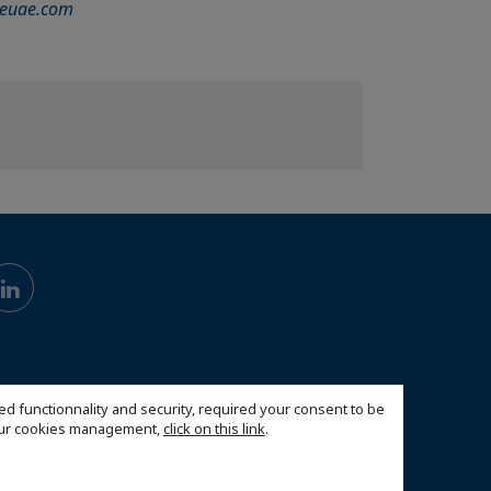
nceuae.com
ed functionnality and security, required your consent to be
 our cookies management,
click on this link
.