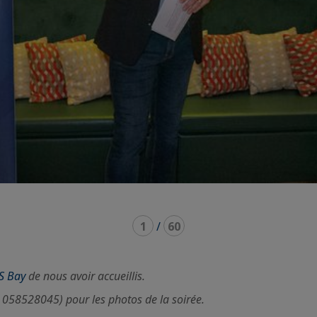
1
/
60
S Bay
de nous avoir accueillis.
58528045) pour les photos de la soirée.