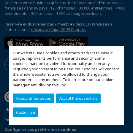
Accélérez votre business grâce au 1er réseau privé d'entreprises
françaises dans 95 pays : 120 chambres | 33 000 entreprises | 4 000
événements | 300 comités | 1 200 avantages exclusifs
Réservée exclusivement aux membres des CCI Françaises à
l'International,
découvrez l'app CCIFI Connect
.
Our website uses cookies and others trackers to ease it
usage, improve its performance and security. Some
cookies, that don't involved functionnality and security,
required your consent to be used. Your choices will concern
the whole website. You will be allowed to change your
parameters at any moment. To learn more on our cookies
management,
click on this link
.
Accept all purposes
Accept the essentials
Plan du site
Mentions légales
Customize
Politique de confidentialité
FAQ
Configurer vos préférences cookies