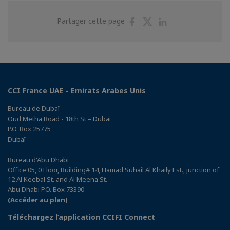
Partager
Partager
Partager
Partager cette page
sur
sur
sur
Facebook
Twitter
Linkedin
CCI France UAE - Emirats Arabes Unis
Bureau de Dubaï
Oud Metha Road - 18th St – Dubai
P.O. Box 25775
Dubaï
Bureau d'Abu Dhabi
Office 05, 0 Floor, Building# 14, Hamad Suhail Al Khaily Est., junction of
12 Al Keebal St. and Al Meena St.
Abu Dhabi P.O. Box 73390
(Accéder au plan)
Téléchargez l’application CCIFI Connect