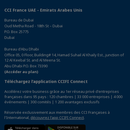
CCI France UAE - Emirats Arabes Unis
Bureau de Dubaï
Oud Metha Road - 18th St – Dubai
P.O. Box 25775
Dubaï
Bureau d'Abu Dhabi
Office 05, 0 Floor, Building# 14, Hamad Suhail Al Khaily Est., junction of
12 Al Keebal St. and Al Meena St.
Abu Dhabi P.O. Box 73390
(Accéder au plan)
Téléchargez l’application CCIFI Connect
Accélérez votre business grâce au 1er réseau privé d'entreprises
françaises dans 95 pays : 120 chambres | 33 000 entreprises | 4 000
événements | 300 comités | 1 200 avantages exclusifs
Réservée exclusivement aux membres des CCI Françaises à
l'International,
découvrez l'app CCIFI Connect
.