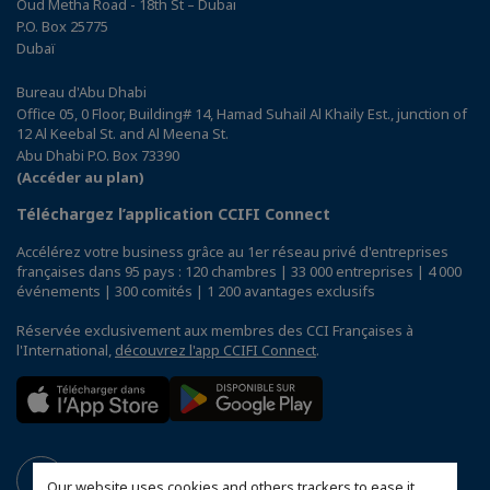
Oud Metha Road - 18th St – Dubai
P.O. Box 25775
Dubaï
Bureau d'Abu Dhabi
Office 05, 0 Floor, Building# 14, Hamad Suhail Al Khaily Est., junction of
12 Al Keebal St. and Al Meena St.
Abu Dhabi P.O. Box 73390
(Accéder au plan)
Téléchargez l’application CCIFI Connect
Accélérez votre business grâce au 1er réseau privé d'entreprises
françaises dans 95 pays : 120 chambres | 33 000 entreprises | 4 000
événements | 300 comités | 1 200 avantages exclusifs
Réservée exclusivement aux membres des CCI Françaises à
l'International,
découvrez l'app CCIFI Connect
.
Our website uses cookies and others trackers to ease it