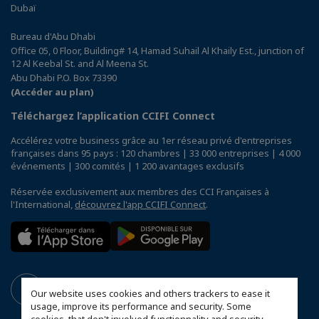
Dubaï
Bureau d'Abu Dhabi
Office 05, 0 Floor, Building# 14, Hamad Suhail Al Khaily Est., junction of
12 Al Keebal St. and Al Meena St.
Abu Dhabi P.O. Box 73390
(Accéder au plan)
Téléchargez l’application CCIFI Connect
Accélérez votre business grâce au 1er réseau privé d'entreprises
françaises dans 95 pays : 120 chambres | 33 000 entreprises | 4 000
événements | 300 comités | 1 200 avantages exclusifs
Réservée exclusivement aux membres des CCI Françaises à
l'International,
découvrez l'app CCIFI Connect
.
Our website uses cookies and others trackers to ease it
usage, improve its performance and security. Some