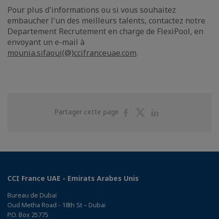
Pour plus d'informations ou si vous souhaitez
embaucher l'un des meilleurs talents, contactez notre
Departement Recrutement en charge de FlexiPool, en
envoyant un e-mail à
mounia.sifaoui(@)ccifranceuae.com
.
Partager
Partager
Partager
Partager cette page
sur
sur
sur
Facebook
Twitter
Linkedin
CCI France UAE - Emirats Arabes Unis
Bureau de Dubaï
Oud Metha Road - 18th St – Dubai
P.O. Box 25775