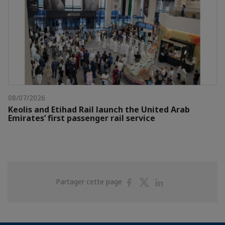
08/07/2026
Keolis and Etihad Rail launch the United Arab
Emirates’ first passenger rail service
Partager
Partager
Partager
Partager cette page
sur
sur
sur
Facebook
Twitter
Linkedin