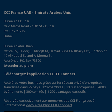
CCI France UAE - Emirats Arabes Unis
Bureau de Dubaï
Oud Metha Road - 18th St – Dubai
P.O. Box 25775
Dubaï
Bureau d'Abu Dhabi
Office 05, 0 Floor, Building# 14, Hamad Suhail Al Khaily Est., junction of
12 Al Keebal St. and Al Meena St.
Abu Dhabi P.O. Box 73390
(Accéder au plan)
Téléchargez l’application CCIFI Connect
Accélérez votre business grâce au 1er réseau privé d'entreprises
françaises dans 95 pays : 120 chambres | 33 000 entreprises | 4 000
événements | 300 comités | 1 200 avantages exclusifs
Réservée exclusivement aux membres des CCI Françaises à
l'International,
découvrez l'app CCIFI Connect
.