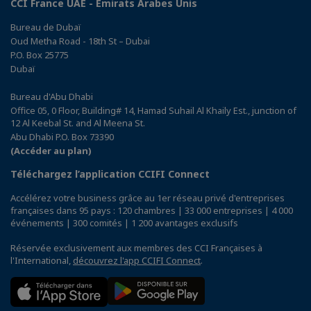
CCI France UAE - Emirats Arabes Unis
Bureau de Dubaï
Oud Metha Road - 18th St – Dubai
P.O. Box 25775
Dubaï
Bureau d'Abu Dhabi
Office 05, 0 Floor, Building# 14, Hamad Suhail Al Khaily Est., junction of
12 Al Keebal St. and Al Meena St.
Abu Dhabi P.O. Box 73390
(Accéder au plan)
Téléchargez l’application CCIFI Connect
Accélérez votre business grâce au 1er réseau privé d'entreprises
françaises dans 95 pays : 120 chambres | 33 000 entreprises | 4 000
événements | 300 comités | 1 200 avantages exclusifs
Réservée exclusivement aux membres des CCI Françaises à
l'International,
découvrez l'app CCIFI Connect
.