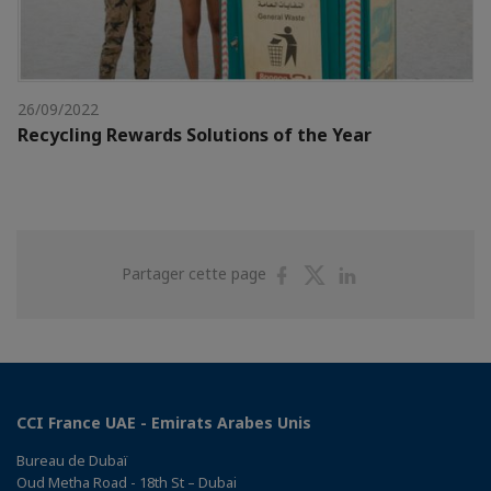
26/09/2022
Recycling Rewards Solutions of the Year
Partager
Partager
Partager
Partager cette page
sur
sur
sur
Facebook
Twitter
Linkedin
CCI France UAE - Emirats Arabes Unis
Bureau de Dubaï
Oud Metha Road - 18th St – Dubai