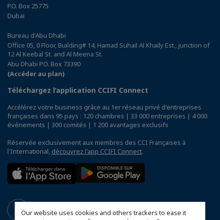
P.O. Box 25775
Dubaï
Bureau d'Abu Dhabi
Office 05, 0 Floor, Building# 14, Hamad Suhail Al Khaily Est., junction of
12 Al Keebal St. and Al Meena St.
Abu Dhabi P.O. Box 73390
(Accéder au plan)
Téléchargez l’application CCIFI Connect
Accélérez votre business grâce au 1er réseau privé d'entreprises
françaises dans 95 pays : 120 chambres | 33 000 entreprises | 4 000
événements | 300 comités | 1 200 avantages exclusifs
Réservée exclusivement aux membres des CCI Françaises à
l'International,
découvrez l'app CCIFI Connect
.
Our website uses cookies and others trackers to ease it