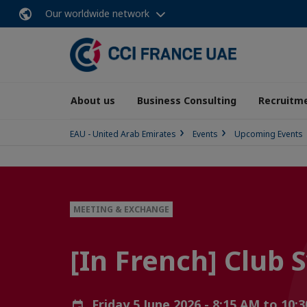
Our worldwide network
About us
Business Consulting
Recruitme
EAU - United Arab Emirates
Events
Upcoming Events
MEETING & EXCHANGE
[In French] Club
Friday 5 June 2026 - 8:15 AM to 10