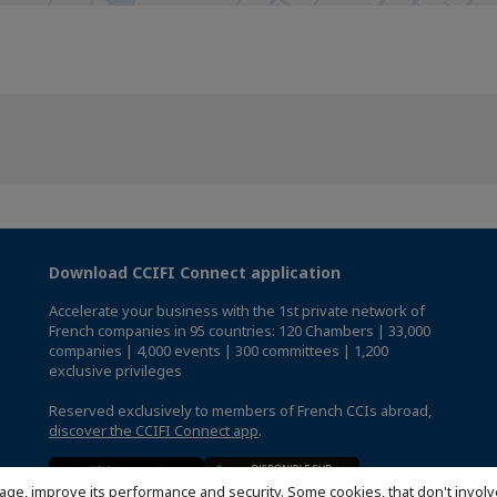
Download CCIFI Connect application
Accelerate your business with the 1st private network of
French companies in 95 countries: 120 Chambers | 33,000
companies | 4,000 events | 300 committees | 1,200
exclusive privileges
Reserved exclusively to members of French CCIs abroad,
discover the CCIFI Connect app
.
age, improve its performance and security. Some cookies, that don't involv