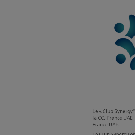
Le « Club Synergy"
la CCI France UAE,
France UAE.
Le Club Synergy e