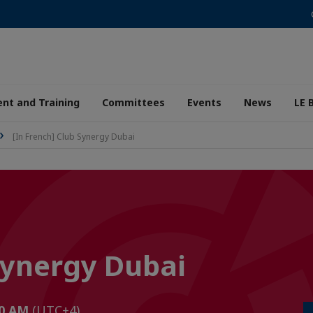
nt and Training
Committees
Events
News
LE 
[In French] Club Synergy Dubai
 Synergy Dubai
:30 AM
(UTC+4)