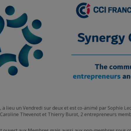
, a lieu un Vendredi sur deux et est co-animé par Sophie Le
 Caroline Thevenot et Thierry Burot, 2 entrepreneurs memb
st ouvert aux Membres mais aussi aux non-membres sous co