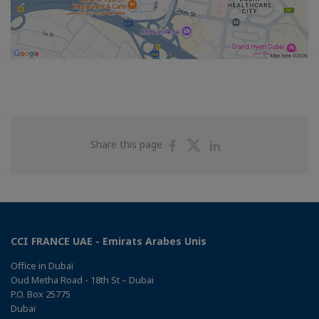
Share
Share
Share
Share this page
on
on
on
Facebook
Twitter
Linkedin
CCI FRANCE UAE - Emirats Arabes Unis
Office in Dubaï
Oud Metha Road - 18th St – Dubai
P.O. Box 25775
Dubaï