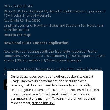
Office in Abu Dhabi
Office 05, 0 Floor, Building# 14, Hamad Suhail Al Khaily Est., junction of
12 Al Keebal St. and Al Meena St.
Abu Dhabi P.O. Box 73390
Landmark: corner of Hawthorn Suites and Southern Sun Hotel, near
Corniche Hospital
(Access the map)
Download CCIFI Connect application
Accelerate your business with the 1st private network of French
companies in 95 countries: 120 Chambers | 33,000 companies | 4,000
events | 300 committees | 1,200 exclusive privileges
Reserved exclusively to members of French CCIs abroad,
discover
the CCIFI Connect app
.
Our website uses cookies and others trackers to ease it
usage, improve its performance and security. Some
cookies, that don't involved functionnality and security,
required your consent to be used. Your choices will concern
the whole website. You will be allowed to change your
parameters at any moment. To learn more on our cookies
management,
click on this link
.