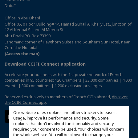
Dubaï
Office in Abu Dhabi
Office 05, 0 Floor, Building# 14, Hamad Suhail Al Khaily Est., junction of
12 Al Keebal St. and Al Meena St.
Abu Dhabi P.O. Box 73390
Landmark: corner of Hawthorn Suites and Southern Sun Hotel, near
Corniche Hospital
(Access the map)
Download CCIFI Connect application
Accelerate your business with the 1st private network of French
companies in 95 countries: 120 Chambers | 33,000 companies | 4,000
events | 300 committees | 1,200 exclusive privileges
Reserved exclusively to members of French CCIs abroad,
discover
the CCIFI Connect app
.
Our website uses cookies and others trackers to ease it
usage, improve its performance and security. Some
cookies, that don't involved functionnality and security,
required your consent to be used. Your choices will concern
the whole website. You will be allowed to change your