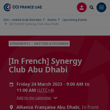
LOG IN
SEARCH
Men
EAU - United Arab Emirates
Events
Upcoming Events
[In French] Synergy Club Abu Dhabi
EVÈNEMENTS • MEETING & EXCHANGE
[In French] Synergy
Club Abu Dhabi
Friday 24 March 2023 - 9:00 AM to
11:00 AM
(UTC+4)
Add to my calendar
Alliance Française Abu Dhabi,
In front