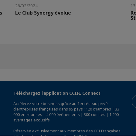
26/02/2024
13
s
Le Club Synergy évolue
Ro
St
Téléchargez l’application CCIFI Connect
Accélérez votre business grâce au 1er réseau privé
d'entreprises françaises dans 95 pays : 120 chambres | 33
000 entreprises | 4 000 événements | 300 comités | 1 200
avantages exclusifs
Réservée exclusivement aux membres des CCI Françaises