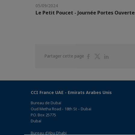
05/09/2024
Le Petit Poucet - Journée Portes Ouverte
Partager
Partager
Partager
Partager cette page
sur
sur
sur
Facebook
Twitter
Linkedin
CCI France UAE - Emirats Arabes Unis
Bureau de Dubaï
Oud Metha Road - 18th St – Dubai
P.O. Box 25775
Dubaï
Bureau d'Abu Dhabi