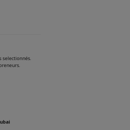
s selectionnés.
preneurs.
Dubai