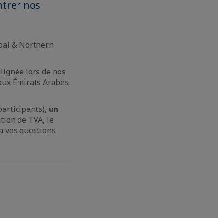
ntrer nos
bai & Northern
lignée lors de nos
 aux Émirats Arabes
participants),
un
tion de TVA, le
 a vos questions.