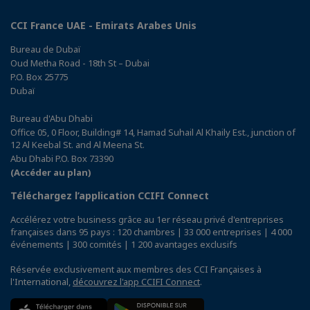
CCI France UAE - Emirats Arabes Unis
Bureau de Dubaï
Oud Metha Road - 18th St – Dubai
P.O. Box 25775
Dubaï
Bureau d'Abu Dhabi
Office 05, 0 Floor, Building# 14, Hamad Suhail Al Khaily Est., junction of
12 Al Keebal St. and Al Meena St.
Abu Dhabi P.O. Box 73390
(Accéder au plan)
Téléchargez l’application CCIFI Connect
Accélérez votre business grâce au 1er réseau privé d'entreprises
françaises dans 95 pays : 120 chambres | 33 000 entreprises | 4 000
événements | 300 comités | 1 200 avantages exclusifs
Réservée exclusivement aux membres des CCI Françaises à
l'International,
découvrez l'app CCIFI Connect
.