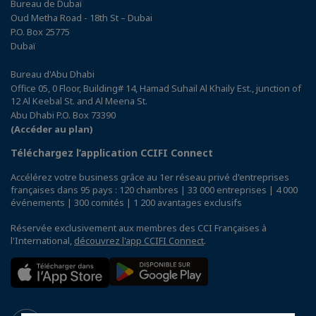
Bureau de Dubaï
Oud Metha Road - 18th St – Dubai
P.O. Box 25775
Dubaï
Bureau d'Abu Dhabi
Office 05, 0 Floor, Building# 14, Hamad Suhail Al Khaily Est., junction of
12 Al Keebal St. and Al Meena St.
Abu Dhabi P.O. Box 73390
(Accéder au plan)
Téléchargez l’application CCIFI Connect
Accélérez votre business grâce au 1er réseau privé d'entreprises
françaises dans 95 pays : 120 chambres | 33 000 entreprises | 4 000
événements | 300 comités | 1 200 avantages exclusifs
Réservée exclusivement aux membres des CCI Françaises à
l'International,
découvrez l'app CCIFI Connect
.