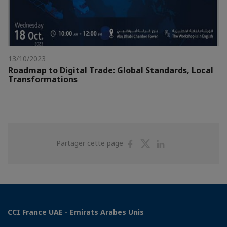
13/10/2023
Roadmap to Digital Trade: Global Standards, Local
Transformations
Partager
Partager
Partager
Partager cette page
sur
sur
sur
Facebook
Twitter
Linkedin
CCI France UAE - Emirats Arabes Unis