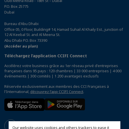
Oud Metha Road - 18th St – Dubai
P.O. Box 25775
Dubaï
Bureau d'Abu Dhabi
Office 05, 0 Floor, Building# 14, Hamad Suhail Al Khaily Est., junction of
12 Al Keebal St. and Al Meena St.
Abu Dhabi P.O. Box 73390
(Accéder au plan)
Téléchargez l’application CCIFI Connect
Accélérez votre business grâce au 1er réseau privé d'entreprises
françaises dans 95 pays : 120 chambres | 33 000 entreprises | 4 000
événements | 300 comités | 1 200 avantages exclusifs
Réservée exclusivement aux membres des CCI Françaises à
l'International,
découvrez l'app CCIFI Connect
.
Our website uses cookies and others trackers to ease it