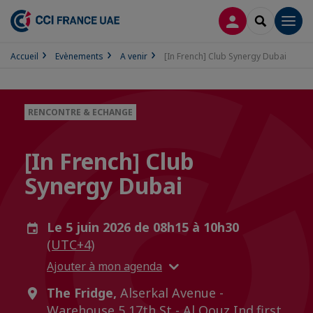
CONNEXION
RECHERCH
Men
Accueil
Evènements
A venir
[In French] Club Synergy Dubai
RENCONTRE & ECHANGE
[In French] Club
Synergy Dubai
Le 5 juin 2026 de 08h15 à 10h30
(UTC+4)
Ajouter à mon agenda
The Fridge,
Alserkal Avenue -
Warehouse 5 17th St - Al Qouz Ind.first